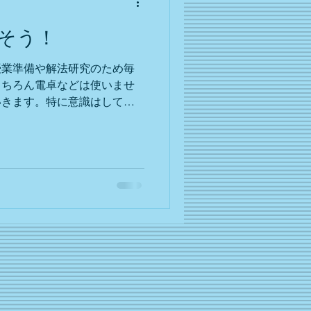
そう！
授業準備や解法研究のため毎
もちろん電卓などは使いませ
いきます。特に意識はしてい
略しすぎず、逆にくどくど書
を利用するようにしていま