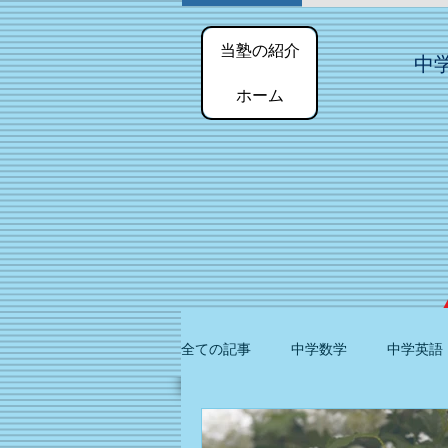
当塾の紹介
中
ホーム
全ての記事
中学数学
中学英語
単語
覚え方
暗記法