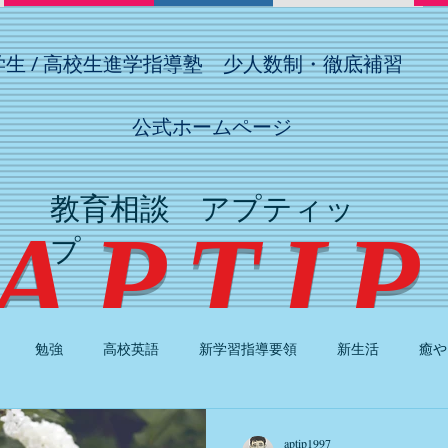
学生 / 高校生進学指導塾 少人数制・徹底補習
公式ホームページ
教育相談 アプティッ
​ APTI
プ
勉強
高校英語
新学習指導要領
新生活
癒や
歴史
連立方程式
地理
化学
割合
生物
aptip1997