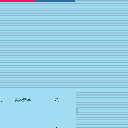
P
し
高校数学
計算
理科