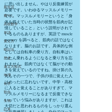
に思い出しません。やはり反復練習が
新生活
必要です。いわゆるマッスルメモリー
癒やし
です。マッスルメモリーというと「身
体を鍛えていた当時の状態を筋肉が記
高校数学
憶していること」という説明がされて
単語
いるものもありますが、英語で muscle 
memory を調べると、筋肉の話ではなく
覚え方
なります。脳のお話です。具体的な例
暗記法
としては自転車の乗り方。自転車はい
ったん乗れるようになると乗り方を忘
歴史
れません。筋肉ではなくて脳がその動
連立方程式
きを覚えているのですね。掛け算の九
地理
九もその一つで、子供の頃に覚えた人
はめったに忘れないです。中学・高校
化学
に入ると覚えることがありすぎて、マ
割合
ッスルメモリーになるまで反復できな
いっていう悩みがありますが、これは
生物
大切だと思われるものをしっかり選ん
計算
で反復練習しましょう。自分でマッス