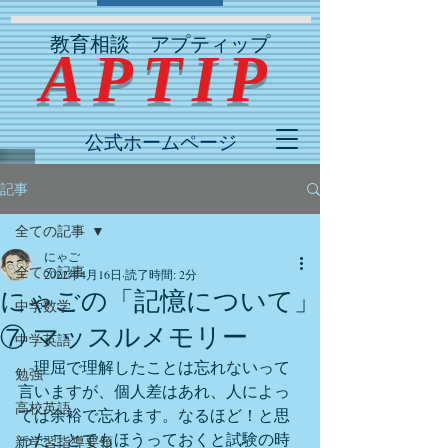
教育相談 アプティップ
​ APTIP
公式ホームページ
記事
全ての記事
にゃご
全ての記事
2022年4月16日
読了時間: 2分
にゃごの「記憶について」
中学数学
⑦ マッスルメモリー
中学英語
　理屈で理解したことは忘れないって
勉強
言いますが、個人差はあれ、人によっ
高校英語
ては余裕で忘れます。なるほど！と思
ったことでもほうっておくと試験の時
新学習指導要領