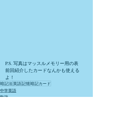
P.S. 写真はマッスルメモリー用の表  　
前回紹介したカードなんかも使える
よ！
暗記法
英語
記憶
暗記カード
中学英語
勉強
高校英語