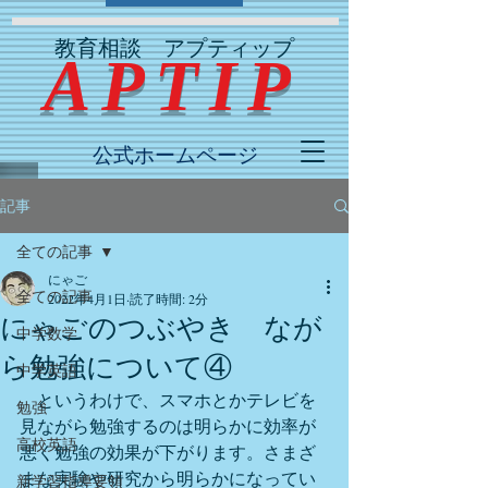
教育相談 アプティップ
​ APTIP
公式ホームページ
記事
全ての記事
にゃご
全ての記事
2022年4月1日
読了時間: 2分
にゃごのつぶやき なが
中学数学
ら勉強について④
中学英語
　というわけで、スマホとかテレビを
勉強
見ながら勉強するのは明らかに効率が
高校英語
悪く勉強の効果が下がります。さまざ
まな実験や研究から明らかになってい
新学習指導要領