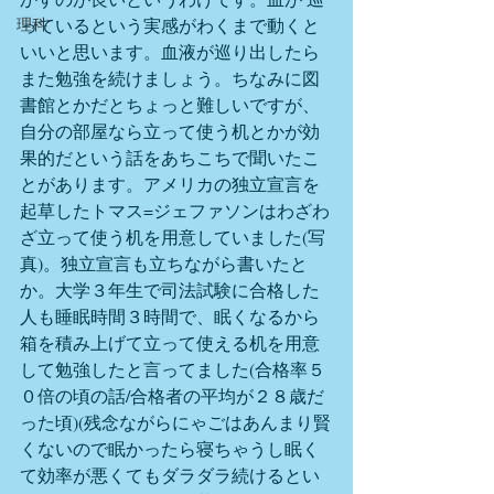
理科
っているという実感がわくまで動くと
いいと思います。血液が巡り出したら
また勉強を続けましょう。ちなみに図
書館とかだとちょっと難しいですが、
自分の部屋なら立って使う机とかが効
果的だという話をあちこちで聞いたこ
とがあります。アメリカの独立宣言を
起草したトマス=ジェファソンはわざわ
ざ立って使う机を用意していました(写
真)。独立宣言も立ちながら書いたと
か。大学３年生で司法試験に合格した
人も睡眠時間３時間で、眠くなるから
箱を積み上げて立って使える机を用意
して勉強したと言ってました(合格率５
０倍の頃の話/合格者の平均が２８歳だ
った頃)(残念ながらにゃごはあんまり賢
くないので眠かったら寝ちゃうし眠く
て効率が悪くてもダラダラ続けるとい