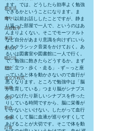
ます。では、どうしたら効率よく勉強
新生活
できるかということになります。ま
癒やし
ず、以前お話ししたことですが、静ま
り返った部屋で一人で、というのはあ
高校数学
んまりよくない。そこでモーツァルト
単語
など自分があまり意識を向けずにいら
れるクラシック音楽をかけておく。あ
覚え方
るいは図書室や図書館に一人で行く。
暗記法
で、勉強に飽きたらどうするか。まず
は「立つ・歩く・走る」 - ず～っと座
歴史
っていると体を動かさないので血行が
連立方程式
悪くなります。ところで勉強中は「脳
地理
が生育している」つまり脳がシナプス
をつなげたり新しいシナプスを作った
化学
りしている時間ですから、脳に栄養が
割合
いかないといけない。したがって血行
を良くして脳に血液が巡りやすくして
生物
あげることが大切です。そこで体を動
計算
かすのが良いというわけです。血が 巡