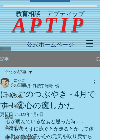
教育相談 アプティップ
​ APTIP
公式ホームページ
記事
全ての記事
にゃご
全ての記事
2022年4月3日
読了時間: 2分
にゃごのつぶやき - 4月で
中学数学
す！②心の癒しかた
中学英語
更新日：
2022年4月6日
勉強
心が病んでいるなぁと思った時 . . . 
高校英語
○何も考えずに泳ぐとか走るとかして体
を動かす(発汗が心の元気を取り戻すら
新学習指導要領