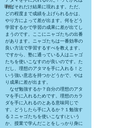
理科
ればそれだけ結果に現れます。ただ、
どの程度まで成績を上げられるかは、
やり方によって差が出ます。何をどう
学習するかで学習の成果に差が出てし
まうのです。ここにニャゴたちの出番
があります。ニャゴたちは一番効率の
良い方法で学習するすべを教えます。
ですから、塾に通っている人はニャゴ
たちを使いこなすのが良いのです。た
だし、理想のアタマを手に入れる！と
いう強い意志を持つかどうかで、やは
り成果に差が出ます。
　なぜ勉強するか？自分の理想のアタ
マを手に入れるためです。理想のカラ
ダを手に入れるのとある意味同じで
す。どうしたら手に入るか？１勉強す
る 2 ニャゴたちを使いこなす(という
か、授業で学んだことをしっかり身に