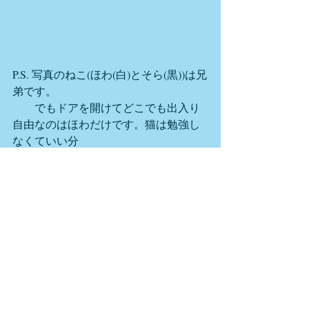
P.S. 写真のねこ(ほわ(白)とそら(黒))は兄
弟です。
　　でもドアを開けてどこでも出入り
自由なのはほわだけです。猫は勉強し
なくていい分
、頭は良くならないので、その点、人
間は有利です . . . 
勉強
中学英語
勉強
高校英語