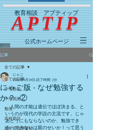
教育相談 アプティップ
​ APTIP
公式ホームページ
記事
全ての記事
にゃご
全ての記事
2022年4月28日
読了時間: 2分
にゃご版 - なぜ勉強する
中学数学
か？ -②
中学英語
　人間の才能は遺伝でほぼ決まる、と
勉強
いうのが現代の学説の主流です。じゃ
高校英語
あどうにもならないのか、勉強でき
る・できないは親のせいか！って思う
新学習指導要領