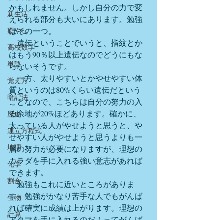
かもしれません。しかし自分の力で変
新生活
えられる部分も大いにあります。勉強
癒やし
はその一つ。
　遺伝ということでいうと、指紋とか
高校数学
はもう90％以上遺伝なのでどうにもな
単語
らないそうです。
　一方、太りやすいとかやせやすい体
覚え方
質というのは80%くらい遺伝だという
暗記法
ことなので、こちらは自分の努力の入
る余地が20%ほどあります。確かに、
歴史
太っている人がやせようと思うと、や
連立方程式
せやすい人がやせようと思うよりも一
地理
層の努力が必要になりますが、理想の
カラダを手に入れる強い意志があれば
化学
できます。
割合
　勉強もこれに近いところがありま
す。勉強がかなり苦手な人でもがんば
生物
れば確実に成績は上がります。理想の
計算
アタマを手に入れるのだ！ってがんば